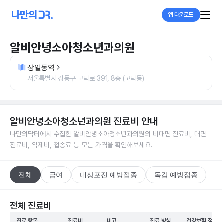
앱 다운로드
알비안녕소아청소년과의원
상일동역
서울특별시 강동구 고덕로 391, 8층 (고덕동)
알비안녕소아청소년과의원
진료비 안내
나만의닥터에서 수집한
알비안녕소아청소년과의원
의 비대면 진료비, 대면
진료비, 약제비, 접종료 등 모든 가격을 확인해보세요.
전체
급여
대상포진 예방접종
독감 예방접종
전체 진료비
진료 항목
진료비
비고
진료 방식
건강보험 적용