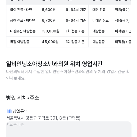
급여 진료 · 대면
5,600원
6~64세 기준
대면 진료
적용(급여)
급여 진료 · 비대면
6,700원
6~64세 기준
비대면 진료
적용(급여)
대상포진 예방접종
130,000원
1회 접종 기준
예방접종
미적용(비급여)
독감 예방접종
45,000원
1회 접종 기준
예방접종
미적용(비급여)
알비안녕소아청소년과의원
위치·영업시간
나만의닥터에서 수집한
알비안녕소아청소년과의원
의 위치와 영업시간을 확
인해보세요.
병원 위치•주소
상일동역
서울특별시 강동구 고덕로 391, 8층 (고덕동)
지도 준비 중