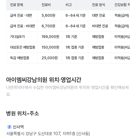
진료 항목
진료비
비고
진료 방식
건강보험 적용
급여 진료 · 대면
5,600원
6~64세 기준
대면 진료
적용(급여)
급여 진료 · 비대면
6,700원
6~64세 기준
비대면 진료
적용(급여)
가다실9가
199,000원
1회 기준
예방접종
미적용(비급여)
대상포진 예방접종
150,000원
1회 접종 기준
예방접종
미적용(비급여)
독감 예방접종
25,000원
1회 접종 기준
예방접종
미적용(비급여)
아이엠씨강남의원
위치·영업시간
나만의닥터에서 수집한
아이엠씨강남의원
의 위치와 영업시간을 확인해보세
요.
병원 위치•주소
신사역
서울특별시 강남구 도산대로 107, 지하1층 (신사동)