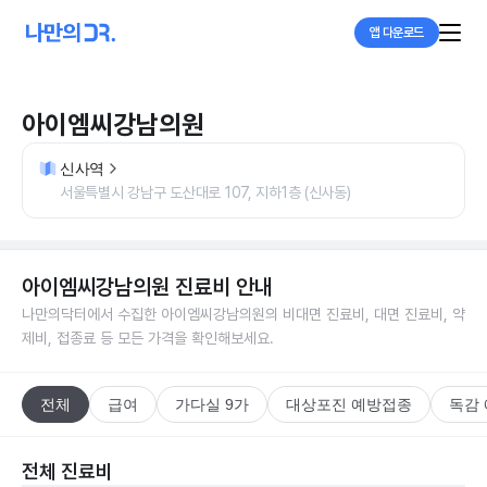
앱 다운로드
아이엠씨강남의원
신사역
서울특별시 강남구 도산대로 107, 지하1층 (신사동)
아이엠씨강남의원
진료비 안내
나만의닥터에서 수집한
아이엠씨강남의원
의 비대면 진료비, 대면 진료비, 약
제비, 접종료 등 모든 가격을 확인해보세요.
전체
급여
가다실 9가
대상포진 예방접종
독감
전체 진료비