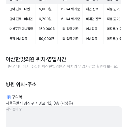
급여 진료 · 대면
5,600원
6~64세 기준
대면 진료
적용(급여)
급여 진료 · 비대면
6,700원
6~64세 기준
비대면 진료
적용(급여)
대상포진 예방접종
150,000원
1회 접종 기준
예방접종
미적용(비급여)
독감 예방접종
50,000원
1회 접종 기준
예방접종
미적용(비급여)
아산한빛의원
위치·영업시간
나만의닥터에서 수집한
아산한빛의원
의 위치와 영업시간을 확인해보세요.
병원 위치•주소
구의역
서울특별시 광진구 자양로 42, 3층 (자양동)
지도 준비 중