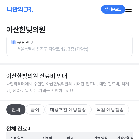
앱 다운로드
아산한빛의원
구의역
서울특별시 광진구 자양로 42, 3층 (자양동)
아산한빛의원
진료비 안내
나만의닥터에서 수집한
아산한빛의원
의 비대면 진료비, 대면 진료비, 약제
비, 접종료 등 모든 가격을 확인해보세요.
전체
급여
대상포진 예방접종
독감 예방접종
전체 진료비
진료 항목
진료비
비고
진료 방식
건강보험 적용