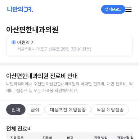
앱 다운로드
아산편한내과의원
아현역
서울특별시 마포구 신촌로 266, 3층 (아현동)
아산편한내과의원
진료비 안내
나만의닥터에서 수집한
아산편한내과의원
의 비대면 진료비, 대면 진료비, 약
제비, 접종료 등 모든 가격을 확인해보세요.
전체
급여
대상포진 예방접종
독감 예방접종
전체 진료비
진료 항목
진료비
비고
진료 방식
건강보험 적용