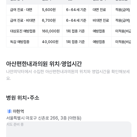
급여 진료 · 대면
5,600원
6~64세 기준
대면 진료
적용(급여)
급여 진료 · 비대면
6,700원
6~64세 기준
비대면 진료
적용(급여)
대상포진 예방접종
160,000원
1회 접종 기준
예방접종
미적용(비급여)
독감 예방접종
40,000원
1회 접종 기준
예방접종
미적용(비급여)
아산편한내과의원
위치·영업시간
나만의닥터에서 수집한
아산편한내과의원
의 위치와 영업시간을 확인해보세
요.
병원 위치•주소
아현역
서울특별시 마포구 신촌로 266, 3층 (아현동)
지도 준비 중