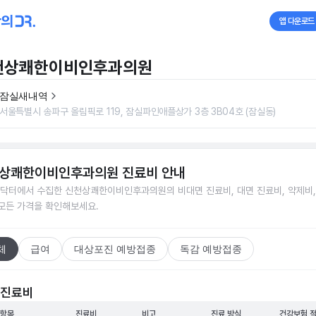
앱 다운로드
천상쾌한이비인후과의원
잠실새내역
서울특별시 송파구 올림픽로 119, 잠실파인애플상가 3층 3B04호 (잠실동)
상쾌한이비인후과의원
진료비 안내
닥터에서 수집한
신천상쾌한이비인후과의원
의 비대면 진료비, 대면 진료비, 약제비
 모든 가격을 확인해보세요.
체
급여
대상포진 예방접종
독감 예방접종
 진료비
 항목
진료비
비고
진료 방식
건강보험 