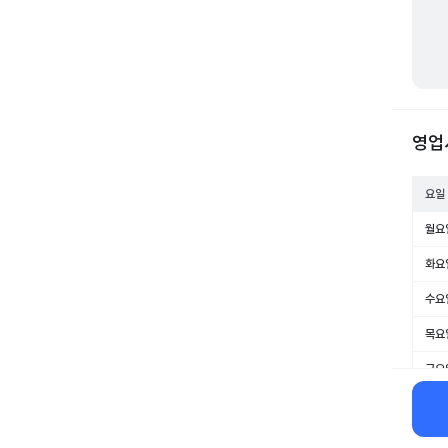
영업
요일
월요
화요
수요
목요
금요
토요
일요