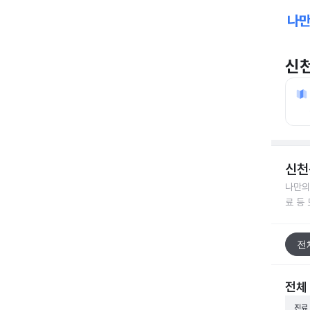
신
신천
나만의
료 등
전
전체
진료