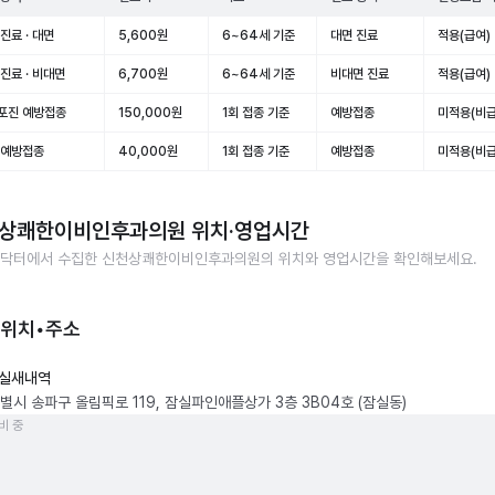
진료 · 대면
5,600원
6~64세 기준
대면 진료
적용(급여)
진료 · 비대면
6,700원
6~64세 기준
비대면 진료
적용(급여)
포진 예방접종
150,000원
1회 접종 기준
예방접종
미적용(비급
 예방접종
40,000원
1회 접종 기준
예방접종
미적용(비급
상쾌한이비인후과의원
위치·영업시간
닥터에서 수집한
신천상쾌한이비인후과의원
의 위치와 영업시간을 확인해보세요.
 위치•주소
실새내역
별시 송파구 올림픽로 119, 잠실파인애플상가 3층 3B04호 (잠실동)
비 중