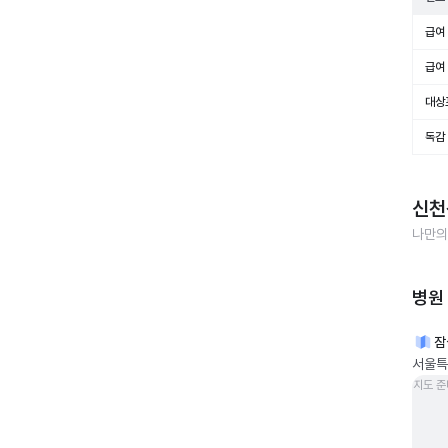
급여 
급여 
대상
독감
신천
나만의
병원
잠
서울특
지도 준