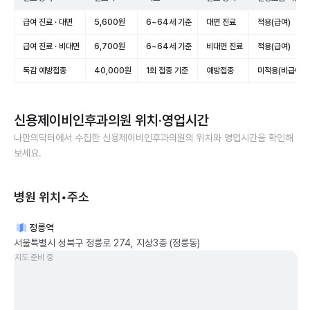
급여 진료 · 대면
5,600원
6~64세 기준
대면 진료
적용(급여)
급여 진료 · 비대면
6,700원
6~64세 기준
비대면 진료
적용(급여)
독감 예방접종
40,000원
1회 접종 기준
예방접종
미적용(비급여)
신용제이비인후과의원
위치·영업시간
나만의닥터에서 수집한
신용제이비인후과의원
의 위치와 영업시간을 확인해
보세요.
병원 위치•주소
정릉역
서울특별시 성북구 정릉로 274, 지상3층 (정릉동)
지도 준비 중