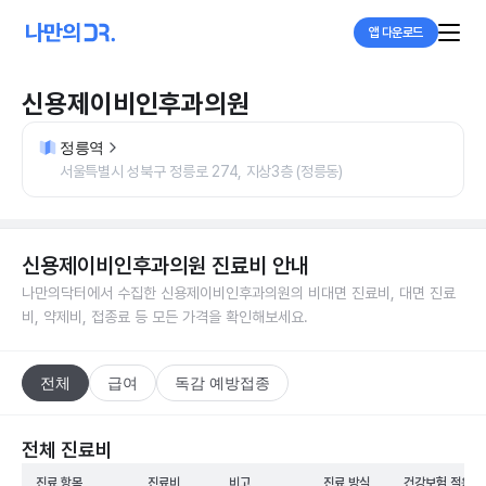
앱 다운로드
신용제이비인후과의원
정릉역
서울특별시 성북구 정릉로 274, 지상3층 (정릉동)
신용제이비인후과의원
진료비 안내
나만의닥터에서 수집한
신용제이비인후과의원
의 비대면 진료비, 대면 진료
비, 약제비, 접종료 등 모든 가격을 확인해보세요.
전체
급여
독감 예방접종
전체 진료비
진료 항목
진료비
비고
진료 방식
건강보험 적용