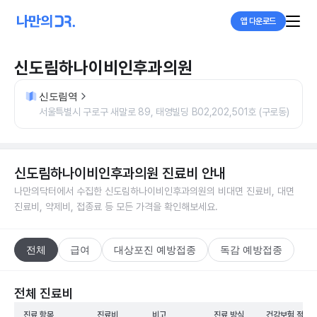
앱 다운로드
신도림하나이비인후과의원
신도림역
서울특별시 구로구 새말로 89, 태영빌딩 B02,202,501호 (구로동)
신도림하나이비인후과의원
진료비 안내
나만의닥터에서 수집한
신도림하나이비인후과의원
의 비대면 진료비, 대면
진료비, 약제비, 접종료 등 모든 가격을 확인해보세요.
전체
급여
대상포진 예방접종
독감 예방접종
전체 진료비
진료 항목
진료비
비고
진료 방식
건강보험 적용