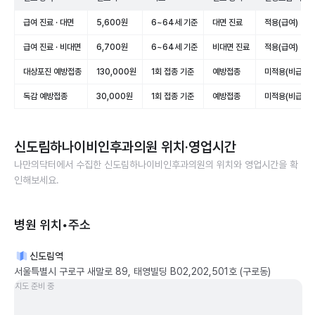
급여 진료 · 대면
5,600원
6~64세 기준
대면 진료
적용(급여)
급여 진료 · 비대면
6,700원
6~64세 기준
비대면 진료
적용(급여)
대상포진 예방접종
130,000원
1회 접종 기준
예방접종
미적용(비급여)
독감 예방접종
30,000원
1회 접종 기준
예방접종
미적용(비급여)
신도림하나이비인후과의원
위치·영업시간
나만의닥터에서 수집한
신도림하나이비인후과의원
의 위치와 영업시간을 확
인해보세요.
병원 위치•주소
신도림역
서울특별시 구로구 새말로 89, 태영빌딩 B02,202,501호 (구로동)
지도 준비 중