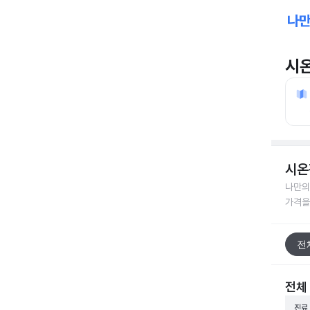
시
시온
나만의
가격을
전
전체
진료