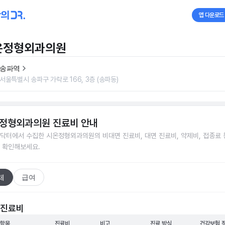
앱 다운로드
온정형외과의원
송파역
서울특별시 송파구 가락로 166, 3층 (송파동)
정형외과의원
진료비 안내
닥터에서 수집한
시온정형외과의원
의 비대면 진료비, 대면 진료비, 약제비, 접종료 
 확인해보세요.
체
급여
 진료비
 항목
진료비
비고
진료 방식
건강보험 