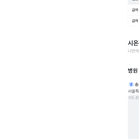
급여 
급여 
시온
나만의
병원
송
서울특
지도 준