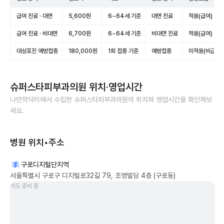
급여 진료 · 대면
5,600원
6~64세 기준
대면 진료
적용(급여)
급여 진료 · 비대면
6,700원
6~64세 기준
비대면 진료
적용(급여)
대상포진 예방접종
180,000원
1회 접종 기준
예방접종
미적용(비급여)
슈퍼스타피부과의원
위치·영업시간
나만의닥터에서 수집한
슈퍼스타피부과의원
의 위치와 영업시간을 확인해보
세요.
병원 위치•주소
구로디지털단지역
서울특별시 구로구 디지털로32길 79, 조영빌딩 4층 (구로동)
지도 준비 중