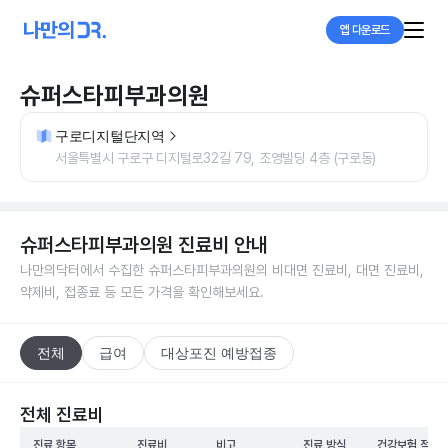
앱 다운로드
슈퍼스타피부과의원
구로디지털단지역
서울특별시 구로구 디지털로32길 79, 조영빌딩 4층 (구로동)
슈퍼스타피부과의원
진료비 안내
나만의닥터에서 수집한
슈퍼스타피부과의원
의 비대면 진료비, 대면 진료비,
약제비, 접종료 등 모든 가격을 확인해보세요.
전체
급여
대상포진 예방접종
전체 진료비
진료 항목
진료비
비고
진료 방식
건강보험 적용