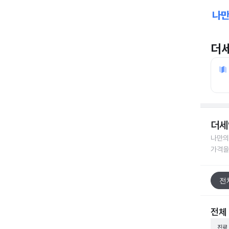
더
더세
나만의
가격을
전
전체
진료