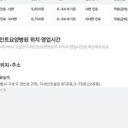
진료 · 대면
5,600원
6~64세 기준
대면 진료
적용(급여)
진료 · 비대면
6,700원
6~64세 기준
비대면 진료
적용(급여)
인트요양병원
위치·영업시간
닥터에서 수집한
더세인트요양병원
의 위치와 영업시간을 확인해보세요.
 위치•주소
류동역
시 구로구 경인로 218, 더세인트빌딩 B1.B중,3~15층 (오류동)
비 중