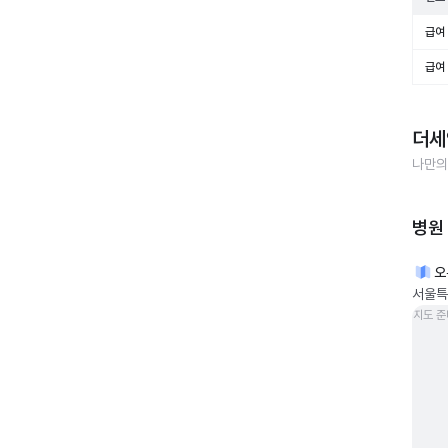
급여 
급여 
더세
나만의
병원
오
서울특별
지도 준