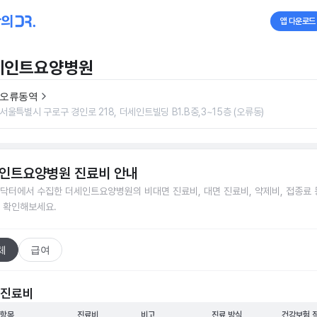
앱 다운로드
세인트요양병원
오류동역
서울특별시 구로구 경인로 218, 더세인트빌딩 B1.B중,3~15층 (오류동)
인트요양병원
진료비 안내
닥터에서 수집한
더세인트요양병원
의 비대면 진료비, 대면 진료비, 약제비, 접종료 
 확인해보세요.
체
급여
 진료비
 항목
진료비
비고
진료 방식
건강보험 