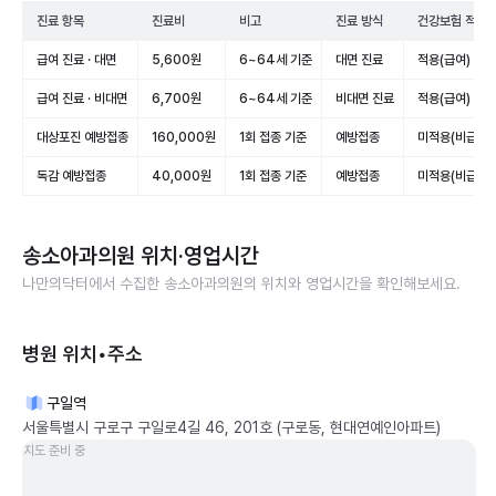
진료 항목
진료비
비고
진료 방식
건강보험 적용
급여 진료 · 대면
5,600원
6~64세 기준
대면 진료
적용(급여)
급여 진료 · 비대면
6,700원
6~64세 기준
비대면 진료
적용(급여)
대상포진 예방접종
160,000원
1회 접종 기준
예방접종
미적용(비급여)
독감 예방접종
40,000원
1회 접종 기준
예방접종
미적용(비급여)
송소아과의원
위치·영업시간
나만의닥터에서 수집한
송소아과의원
의 위치와 영업시간을 확인해보세요.
병원 위치•주소
구일역
서울특별시 구로구 구일로4길 46, 201호 (구로동, 현대연예인아파트)
지도 준비 중