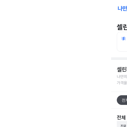
셀
셀린
나만의
가격을
전
전체
진료