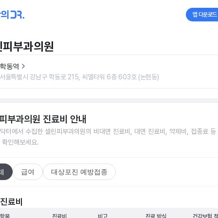
앱 다운로드
린피부과의원
학동역
서울특별시 강남구 학동로 215, 씨엘타워 6층 603호 (논현동)
피부과의원
진료비 안내
닥터에서 수집한
셀린피부과의원
의 비대면 진료비, 대면 진료비, 약제비, 접종료 등
 확인해보세요.
체
급여
대상포진 예방접종
 진료비
 항목
진료비
비고
진료 방식
건강보험 