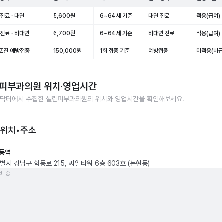
진료 · 대면
5,600원
6~64세 기준
대면 진료
적용(급여)
진료 · 비대면
6,700원
6~64세 기준
비대면 진료
적용(급여)
포진 예방접종
150,000원
1회 접종 기준
예방접종
미적용(비급
피부과의원
위치·영업시간
닥터에서 수집한
셀린피부과의원
의 위치와 영업시간을 확인해보세요.
 위치•주소
동역
별시 강남구 학동로 215, 씨엘타워 6층 603호 (논현동)
비 중