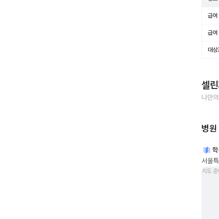
급여 
급여 
대상
셀린
나만의
병원
학
서울특
지도 준