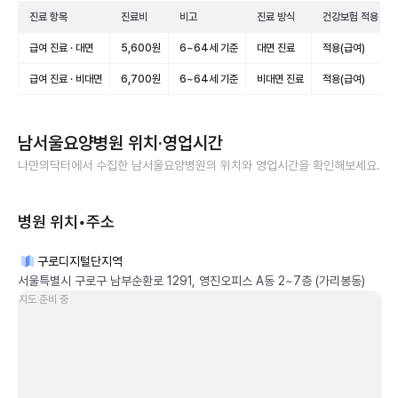
진료 항목
진료비
비고
진료 방식
건강보험 적용
급여 진료 · 대면
5,600원
6~64세 기준
대면 진료
적용(급여)
급여 진료 · 비대면
6,700원
6~64세 기준
비대면 진료
적용(급여)
남서울요양병원
위치·영업시간
나만의닥터에서 수집한
남서울요양병원
의 위치와 영업시간을 확인해보세요.
병원 위치•주소
구로디지털단지역
서울특별시 구로구 남부순환로 1291, 영진오피스 A동 2~7층 (가리봉동)
지도 준비 중