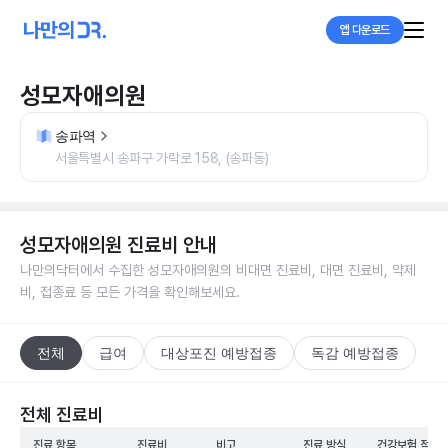
앱 다운로드
성모자애의원
송파역
서울특별시 송파구 가락로 158, (송파동)
성모자애의원
진료비 안내
나만의닥터에서 수집한
성모자애의원
의 비대면 진료비, 대면 진료비, 약제
비, 접종료 등 모든 가격을 확인해보세요.
전체
급여
대상포진 예방접종
독감 예방접종
전체 진료비
진료 항목
진료비
비고
진료 방식
건강보험 적용