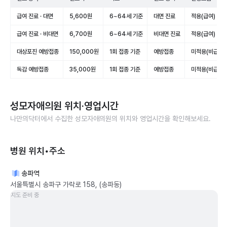
급여 진료 · 대면
5,600원
6~64세 기준
대면 진료
적용(급여)
급여 진료 · 비대면
6,700원
6~64세 기준
비대면 진료
적용(급여)
대상포진 예방접종
150,000원
1회 접종 기준
예방접종
미적용(비급여)
독감 예방접종
35,000원
1회 접종 기준
예방접종
미적용(비급여)
성모자애의원
위치·영업시간
나만의닥터에서 수집한
성모자애의원
의 위치와 영업시간을 확인해보세요.
병원 위치•주소
송파역
서울특별시 송파구 가락로 158, (송파동)
지도 준비 중