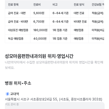
진료 항목
진료비
비고
진료 방식
건강보험 적용
급여 진료 · 대면
5,600원
6~64세 기준
대면 진료
적용(급여)
급여 진료 · 비대면
6,700원
6~64세 기준
비대면 진료
적용(급여)
대상포진 예방접종
180,000원
1회 접종 기준
예방접종
미적용(비급여)
독감 예방접종
40,000원
1회 접종 기준
예방접종
미적용(비급여)
성모마음편한내과의원
위치·영업시간
나만의닥터에서 수집한
성모마음편한내과의원
의 위치와 영업시간을 확인해
보세요.
병원 위치•주소
교대역
서울특별시 서초구 서초중앙로24길 55, (서초동, 중앙서초플라자 303호)
지도 준비 중