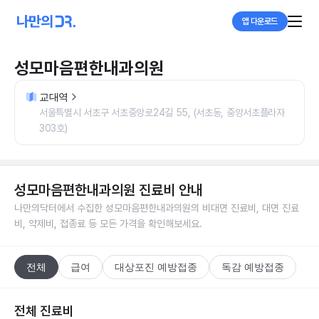
앱 다운로드
성모마음편한내과의원
교대역
서울특별시 서초구 서초중앙로24길 55, (서초동, 중앙서초플라자
303호)
성모마음편한내과의원
진료비 안내
나만의닥터에서 수집한
성모마음편한내과의원
의 비대면 진료비, 대면 진료
비, 약제비, 접종료 등 모든 가격을 확인해보세요.
전체
급여
대상포진 예방접종
독감 예방접종
전체 진료비