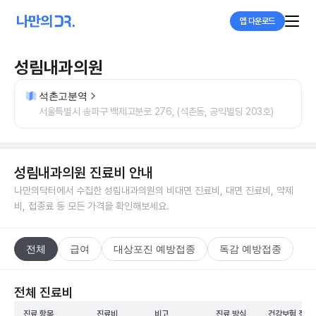
앱 다운로드
성림내과의원
석촌고분역
서울특별시 송파구 백제고분로 276, (석촌동, 공익빌딩 203호)
성림내과의원
진료비 안내
나만의닥터에서 수집한
성림내과의원
의 비대면 진료비, 대면 진료비, 약제
비, 접종료 등 모든 가격을 확인해보세요.
전체
급여
대상포진 예방접종
독감 예방접종
전체 진료비
진료 항목
진료비
비고
진료 방식
건강보험 적용