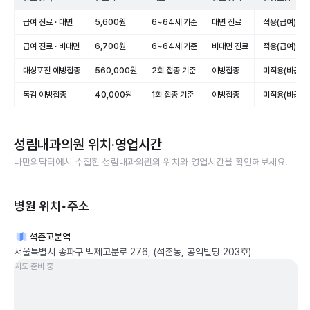
급여 진료 · 대면
5,600원
6~64세 기준
대면 진료
적용(급여)
급여 진료 · 비대면
6,700원
6~64세 기준
비대면 진료
적용(급여)
대상포진 예방접종
560,000원
2회 접종 기준
예방접종
미적용(비급여)
독감 예방접종
40,000원
1회 접종 기준
예방접종
미적용(비급여)
성림내과의원
위치·영업시간
나만의닥터에서 수집한
성림내과의원
의 위치와 영업시간을 확인해보세요.
병원 위치•주소
석촌고분역
서울특별시 송파구 백제고분로 276, (석촌동, 공익빌딩 203호)
지도 준비 중