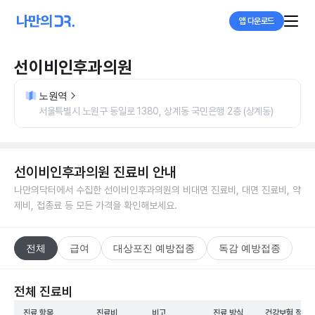
앱 다운로드
선이비인후과의원
노원역
서울특별시 노원구 동일로 1380, 상계동 국민은행 2층 (상계동)
선이비인후과의원
진료비 안내
나만의닥터에서 수집한
선이비인후과의원
의 비대면 진료비, 대면 진료비, 약
제비, 접종료 등 모든 가격을 확인해보세요.
전체
급여
대상포진 예방접종
독감 예방접종
전체 진료비
진료 항목
진료비
비고
진료 방식
건강보험 적용