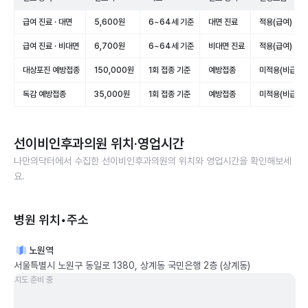
급여 진료 · 대면
5,600원
6~64세 기준
대면 진료
적용(급여)
급여 진료 · 비대면
6,700원
6~64세 기준
비대면 진료
적용(급여)
대상포진 예방접종
150,000원
1회 접종 기준
예방접종
미적용(비급여)
독감 예방접종
35,000원
1회 접종 기준
예방접종
미적용(비급여)
선이비인후과의원
위치·영업시간
나만의닥터에서 수집한
선이비인후과의원
의 위치와 영업시간을 확인해보세
요.
병원 위치•주소
노원역
서울특별시 노원구 동일로 1380, 상계동 국민은행 2층 (상계동)
지도 준비 중