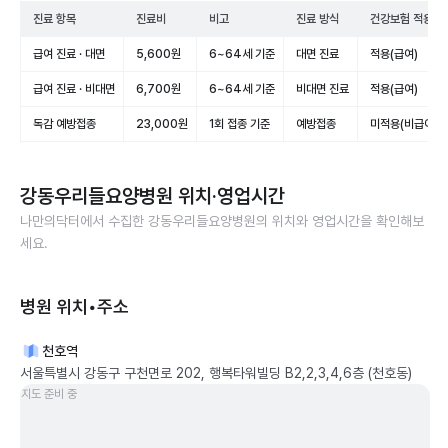
진료 항목
진료비
비고
진료 방식
건강보험 적용
급여 진료 · 대면
5,600원
6~64세 기준
대면 진료
적용(급여)
급여 진료 · 비대면
6,700원
6~64세 기준
비대면 진료
적용(급여)
독감 예방접종
23,000원
1회 접종 기준
예방접종
미적용(비급여)
강동우리들요양병원
위치·영업시간
나만의닥터에서 수집한
강동우리들요양병원
의 위치와 영업시간을 확인해보
세요.
병원 위치•주소
천호역
서울특별시 강동구 구천면로 202, 행복타워빌딩 B2,2,3,4,6층 (천호동)
지도 준비 중