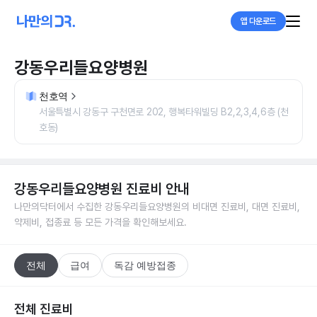
앱 다운로드
강동우리들요양병원
천호역
서울특별시 강동구 구천면로 202, 행복타워빌딩 B2,2,3,4,6층 (천
호동)
강동우리들요양병원
진료비 안내
나만의닥터에서 수집한
강동우리들요양병원
의 비대면 진료비, 대면 진료비,
약제비, 접종료 등 모든 가격을 확인해보세요.
전체
급여
독감 예방접종
전체 진료비