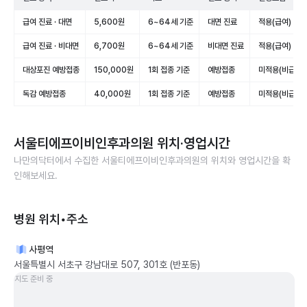
급여 진료 · 대면
5,600원
6~64세 기준
대면 진료
적용(급여)
급여 진료 · 비대면
6,700원
6~64세 기준
비대면 진료
적용(급여)
대상포진 예방접종
150,000원
1회 접종 기준
예방접종
미적용(비급여)
독감 예방접종
40,000원
1회 접종 기준
예방접종
미적용(비급여)
서울티에프이비인후과의원
위치·영업시간
나만의닥터에서 수집한
서울티에프이비인후과의원
의 위치와 영업시간을 확
인해보세요.
병원 위치•주소
사평역
서울특별시 서초구 강남대로 507, 301호 (반포동)
지도 준비 중