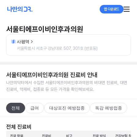
앱 다운로드
서울티에프이비인후과의원
사평역
서울특별시 서초구 강남대로 507, 301호 (반포동)
서울티에프이비인후과의원
진료비 안내
나만의닥터에서 수집한
서울티에프이비인후과의원
의 비대면 진료비, 대면
진료비, 약제비, 접종료 등 모든 가격을 확인해보세요.
전체
급여
대상포진 예방접종
독감 예방접종
전체 진료비
진료 항목
진료비
비고
진료 방식
건강보험 적용