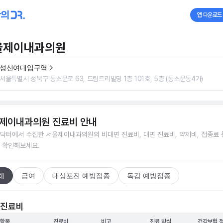
앱 다운로드
울제이내과의원
성신여대입구역
서울특별시 성북구 동소문로 63, 드림트리빌딩 1층 101호, 5층 (동소문동4가)
제이내과의원
진료비 안내
닥터에서 수집한
서울제이내과의원
의 비대면 진료비, 대면 진료비, 약제비, 접종료 
 확인해보세요.
체
급여
대상포진 예방접종
독감 예방접종
 진료비
 항목
진료비
비고
진료 방식
건강보험 