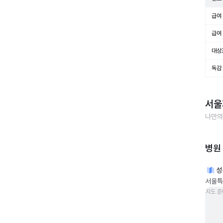
급여 
급여 
대상
독감
서울
나만의
병원
성
서울특
지도 준