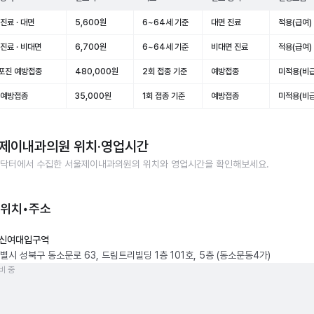
진료 · 대면
5,600원
6~64세 기준
대면 진료
적용(급여)
진료 · 비대면
6,700원
6~64세 기준
비대면 진료
적용(급여)
포진 예방접종
480,000원
2회 접종 기준
예방접종
미적용(비급
 예방접종
35,000원
1회 접종 기준
예방접종
미적용(비급
제이내과의원
위치·영업시간
닥터에서 수집한
서울제이내과의원
의 위치와 영업시간을 확인해보세요.
 위치•주소
신여대입구역
별시 성북구 동소문로 63, 드림트리빌딩 1층 101호, 5층 (동소문동4가)
비 중