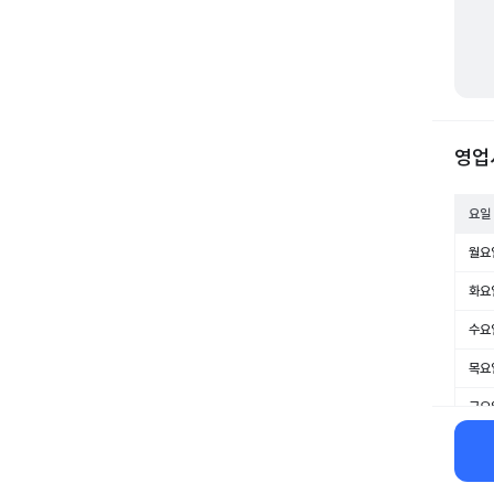
영업
요일
월요
화요
수요
목요
금요
토요
일요