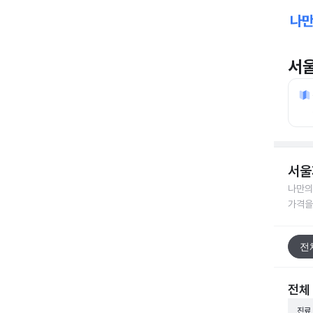
서
서울
나만의
가격을
전
전체
진료