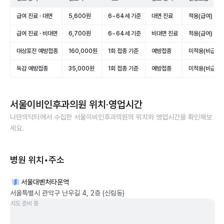
급여 진료 · 대면
5,600원
6~64세 기준
대면 진료
적용(급여)
급여 진료 · 비대면
6,700원
6~64세 기준
비대면 진료
적용(급여)
대상포진 예방접종
160,000원
1회 접종 기준
예방접종
미적용(비급여)
독감 예방접종
35,000원
1회 접종 기준
예방접종
미적용(비급여)
서울이비인후과의원
위치·영업시간
나만의닥터에서 수집한
서울이비인후과의원
의 위치와 영업시간을 확인해보
세요.
병원 위치•주소
서울대벤처타운역
서울특별시 관악구 난우길 4, 2층 (신림동)
지도 준비 중