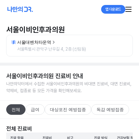
앱 다운로드
서울이비인후과의원
서울대벤처타운역
서울특별시 관악구 난우길 4, 2층 (신림동)
서울이비인후과의원
진료비 안내
나만의닥터에서 수집한
서울이비인후과의원
의 비대면 진료비, 대면 진료비,
약제비, 접종료 등 모든 가격을 확인해보세요.
전체
급여
대상포진 예방접종
독감 예방접종
전체 진료비
진료 항목
진료비
비고
진료 방식
건강보험 적용