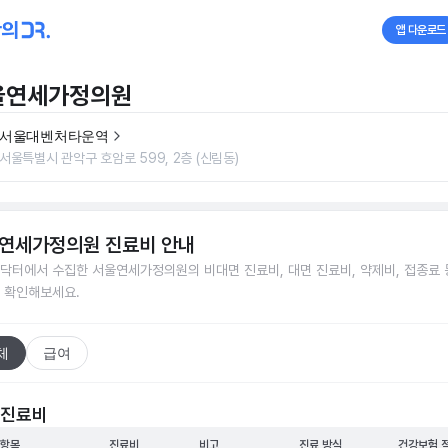
앱 다운로드
울연세가정의원
서울대벤처타운역
서울특별시 관악구 호암로 599, 2층 (신림동)
연세가정의원
진료비 안내
닥터에서 수집한
서울연세가정의원
의 비대면 진료비, 대면 진료비, 약제비, 접종료 
 확인해보세요.
체
급여
 진료비
 항목
진료비
비고
진료 방식
건강보험 