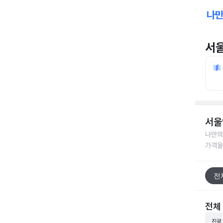
서
서울
나만의
가격을
전
전체
진료