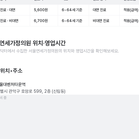
진료 · 대면
5,600원
6~64세 기준
대면 진료
적용(급여)
진료 · 비대면
6,700원
6~64세 기준
비대면 진료
적용(급여)
연세가정의원
위치·영업시간
닥터에서 수집한
서울연세가정의원
의 위치와 영업시간을 확인해보세요.
 위치•주소
울대벤처타운역
별시 관악구 호암로 599, 2층 (신림동)
비 중