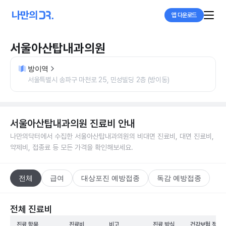
앱 다운로드
서울아산탑내과의원
방이역
서울특별시 송파구 마천로 25, 민성빌딩 2층 (방이동)
서울아산탑내과의원
진료비 안내
나만의닥터에서 수집한
서울아산탑내과의원
의 비대면 진료비, 대면 진료비,
약제비, 접종료 등 모든 가격을 확인해보세요.
전체
급여
대상포진 예방접종
독감 예방접종
전체 진료비
진료 항목
진료비
비고
진료 방식
건강보험 적용