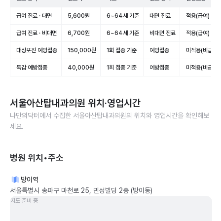
급여 진료 · 대면
5,600원
6~64세 기준
대면 진료
적용(급여)
급여 진료 · 비대면
6,700원
6~64세 기준
비대면 진료
적용(급여)
대상포진 예방접종
150,000원
1회 접종 기준
예방접종
미적용(비급여)
독감 예방접종
40,000원
1회 접종 기준
예방접종
미적용(비급여)
서울아산탑내과의원
위치·영업시간
나만의닥터에서 수집한
서울아산탑내과의원
의 위치와 영업시간을 확인해보
세요.
병원 위치•주소
방이역
서울특별시 송파구 마천로 25, 민성빌딩 2층 (방이동)
지도 준비 중