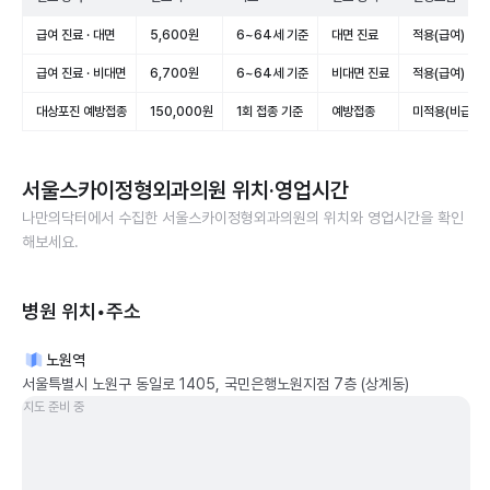
급여 진료 · 대면
5,600원
6~64세 기준
대면 진료
적용(급여)
급여 진료 · 비대면
6,700원
6~64세 기준
비대면 진료
적용(급여)
대상포진 예방접종
150,000원
1회 접종 기준
예방접종
미적용(비급여)
서울스카이정형외과의원
위치·영업시간
나만의닥터에서 수집한
서울스카이정형외과의원
의 위치와 영업시간을 확인
해보세요.
병원 위치•주소
노원역
서울특별시 노원구 동일로 1405, 국민은행노원지점 7층 (상계동)
지도 준비 중