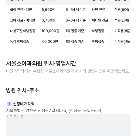
급여 진료 · 대면
5,600원
6~64세 기준
대면 진료
적용(급여)
급여 진료 · 비대면
6,700원
6~64세 기준
비대면 진료
적용(급여)
대상포진 예방접종
180,000원
1회 접종 기준
예방접종
미적용(비급여)
독감 예방접종
40,000원
1회 접종 기준
예방접종
미적용(비급여)
서울소아과의원
위치·영업시간
나만의닥터에서 수집한
서울소아과의원
의 위치와 영업시간을 확인해보세요.
병원 위치•주소
신정네거리역
서울특별시 양천구 신정로7길 60-5, (신정동, 동일프라자)
지도 준비 중