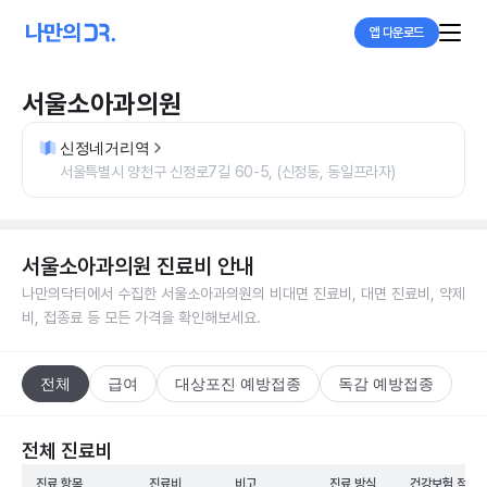
앱 다운로드
서울소아과의원
신정네거리역
서울특별시 양천구 신정로7길 60-5, (신정동, 동일프라자)
서울소아과의원
진료비 안내
나만의닥터에서 수집한
서울소아과의원
의 비대면 진료비, 대면 진료비, 약제
비, 접종료 등 모든 가격을 확인해보세요.
전체
급여
대상포진 예방접종
독감 예방접종
전체 진료비
진료 항목
진료비
비고
진료 방식
건강보험 적용