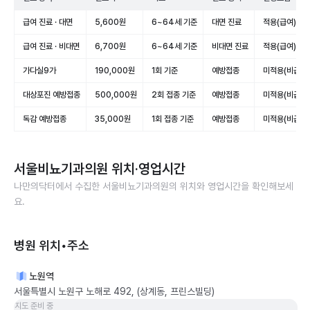
급여 진료 · 대면
5,600원
6~64세 기준
대면 진료
적용(급여)
급여 진료 · 비대면
6,700원
6~64세 기준
비대면 진료
적용(급여)
가다실9가
190,000원
1회 기준
예방접종
미적용(비급여)
대상포진 예방접종
500,000원
2회 접종 기준
예방접종
미적용(비급여)
독감 예방접종
35,000원
1회 접종 기준
예방접종
미적용(비급여)
서울비뇨기과의원
위치·영업시간
나만의닥터에서 수집한
서울비뇨기과의원
의 위치와 영업시간을 확인해보세
요.
병원 위치•주소
노원역
서울특별시 노원구 노해로 492, (상계동, 프린스빌딩)
지도 준비 중