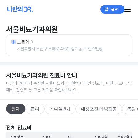
앱 다운로드
서울비뇨기과의원
노원역
서울특별시 노원구 노해로 492, (상계동, 프린스빌딩)
서울비뇨기과의원
진료비 안내
나만의닥터에서 수집한
서울비뇨기과의원
의 비대면 진료비, 대면 진료비, 약
제비, 접종료 등 모든 가격을 확인해보세요.
전체
급여
가다실 9가
대상포진 예방접종
독감
전체 진료비
진료 항목
진료비
비고
진료 방식
건강보험 적용