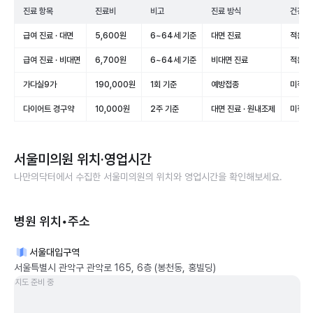
진료 항목
진료비
비고
진료 방식
건강보
급여 진료 · 대면
5,600원
6~64세 기준
대면 진료
적용(급
급여 진료 · 비대면
6,700원
6~64세 기준
비대면 진료
적용(급
가다실9가
190,000원
1회 기준
예방접종
미적용
다이어트 경구약
10,000원
2주 기준
대면 진료 · 원내조제
미적용
서울미의원
위치·영업시간
나만의닥터에서 수집한
서울미의원
의 위치와 영업시간을 확인해보세요.
병원 위치•주소
서울대입구역
서울특별시 관악구 관악로 165, 6층 (봉천동, 홍빌딩)
지도 준비 중