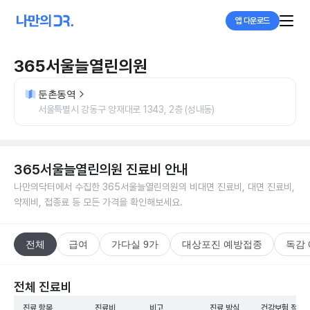
앱 다운로드
365서울늘열린의원
둔촌동역
서울특별시 강동구 양재대로 1343, 2층 (성내동)
365서울늘열린의원
진료비 안내
나만의닥터에서 수집한
365서울늘열린의원
의 비대면 진료비, 대면 진료비,
약제비, 접종료 등 모든 가격을 확인해보세요.
전체
급여
가다실 9가
대상포진 예방접종
독감
전체 진료비
진료 항목
진료비
비고
진료 방식
건강보험 적용