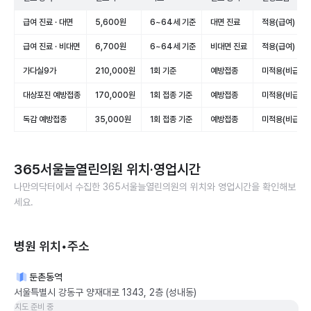
급여 진료 · 대면
5,600원
6~64세 기준
대면 진료
적용(급여)
급여 진료 · 비대면
6,700원
6~64세 기준
비대면 진료
적용(급여)
가다실9가
210,000원
1회 기준
예방접종
미적용(비급여)
대상포진 예방접종
170,000원
1회 접종 기준
예방접종
미적용(비급여)
독감 예방접종
35,000원
1회 접종 기준
예방접종
미적용(비급여)
365서울늘열린의원
위치·영업시간
나만의닥터에서 수집한
365서울늘열린의원
의 위치와 영업시간을 확인해보
세요.
병원 위치•주소
둔촌동역
서울특별시 강동구 양재대로 1343, 2층 (성내동)
지도 준비 중