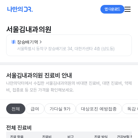
앱 다운로드
서울김내과의원
장승배기역
서울특별시 동작구 장승배기로 34, 대한카센타 4층 (상도동)
서울김내과의원
진료비 안내
나만의닥터에서 수집한
서울김내과의원
의 비대면 진료비, 대면 진료비, 약제
비, 접종료 등 모든 가격을 확인해보세요.
전체
급여
가다실 9가
대상포진 예방접종
독감
전체 진료비
진료 항목
진료비
비고
진료 방식
건강보험 적용