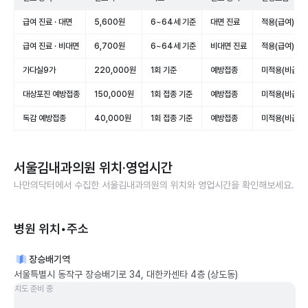
급여 진료 · 대면
5,600원
6~64세 기준
대면 진료
적용(급여)
급여 진료 · 비대면
6,700원
6~64세 기준
비대면 진료
적용(급여)
가다실9가
220,000원
1회 기준
예방접종
미적용(비급여)
대상포진 예방접종
150,000원
1회 접종 기준
예방접종
미적용(비급여)
독감 예방접종
40,000원
1회 접종 기준
예방접종
미적용(비급여)
서울김내과의원
위치·영업시간
나만의닥터에서 수집한
서울김내과의원
의 위치와 영업시간을 확인해보세요.
병원 위치•주소
장승배기역
서울특별시 동작구 장승배기로 34, 대한카센타 4층 (상도동)
지도 준비 중