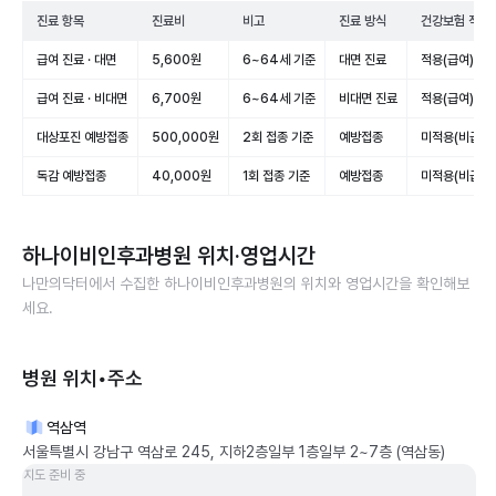
진료 항목
진료비
비고
진료 방식
건강보험 적용
급여 진료 · 대면
5,600원
6~64세 기준
대면 진료
적용(급여)
급여 진료 · 비대면
6,700원
6~64세 기준
비대면 진료
적용(급여)
대상포진 예방접종
500,000원
2회 접종 기준
예방접종
미적용(비급여)
독감 예방접종
40,000원
1회 접종 기준
예방접종
미적용(비급여)
하나이비인후과병원
위치·영업시간
나만의닥터에서 수집한
하나이비인후과병원
의 위치와 영업시간을 확인해보
세요.
병원 위치•주소
역삼역
서울특별시 강남구 역삼로 245, 지하2층일부 1층일부 2~7층 (역삼동)
지도 준비 중