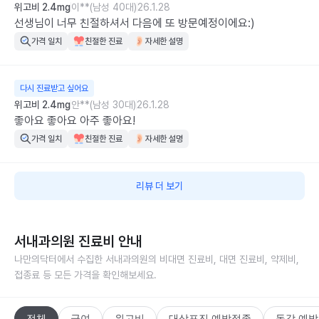
위고비 2.4mg
이**(남성 40대)
26.1.28
선생님이 너무 친절하셔서 다음에 또 방문예정이에요:)
가격 일치
친절한 진료
자세한 설명
다시 진료받고 싶어요
위고비 2.4mg
안**(남성 30대)
26.1.28
좋아요 좋아요 아주 좋아요!
가격 일치
친절한 진료
자세한 설명
리뷰 더 보기
서내과의원
진료비 안내
나만의닥터에서 수집한
서내과의원
의 비대면 진료비, 대면 진료비, 약제비,
접종료 등 모든 가격을 확인해보세요.
전체
급여
위고비
대상포진 예방접종
독감 예