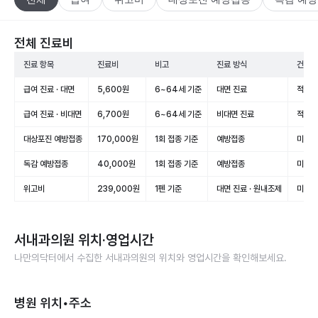
전체 진료비
진료 항목
진료비
비고
진료 방식
건강보
급여 진료 · 대면
5,600원
6~64세 기준
대면 진료
적용(
급여 진료 · 비대면
6,700원
6~64세 기준
비대면 진료
적용(
대상포진 예방접종
170,000원
1회 접종 기준
예방접종
미적용
독감 예방접종
40,000원
1회 접종 기준
예방접종
미적용
위고비
239,000원
1펜 기준
대면 진료 · 원내조제
미적용
서내과의원
위치·영업시간
나만의닥터에서 수집한
서내과의원
의 위치와 영업시간을 확인해보세요.
병원 위치•주소