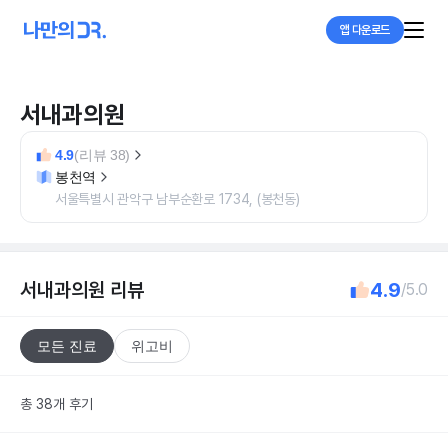
앱 다운로드
서내과의원
4.9
(리뷰 38)
봉천역
서울특별시 관악구 남부순환로 1734, (봉천동)
서내과의원
리뷰
4.9
/5.0
모든 진료
위고비
총 38개 후기