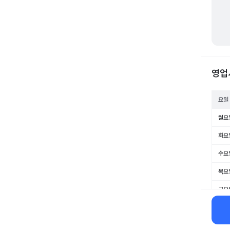
영업
요일
월요
화요
수요
목요
금요
토요
일요