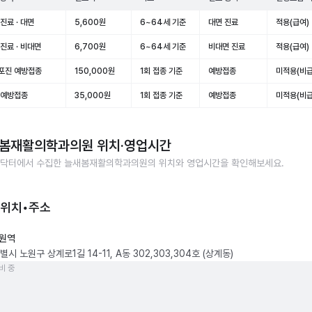
진료 · 대면
5,600원
6~64세 기준
대면 진료
적용(급여)
진료 · 비대면
6,700원
6~64세 기준
비대면 진료
적용(급여)
포진 예방접종
150,000원
1회 접종 기준
예방접종
미적용(비급
 예방접종
35,000원
1회 접종 기준
예방접종
미적용(비급
봄재활의학과의원
위치·영업시간
닥터에서 수집한
늘새봄재활의학과의원
의 위치와 영업시간을 확인해보세요.
 위치•주소
원역
시 노원구 상계로1길 14-11, A동 302,303,304호 (상계동)
비 중