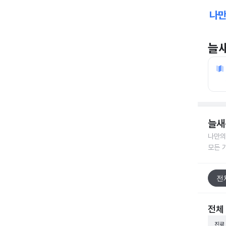
늘
늘새
나만의
모든 
전
전체
진료