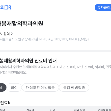
앱 다운로드
새봄재활의학과의원
노원역
서울특별시 노원구 상계로1길 14-11, A동 302,303,304호 (상계동)
봄재활의학과의원
진료비 안내
닥터에서 수집한
늘새봄재활의학과의원
의 비대면 진료비, 대면 진료비, 약제비, 접
가격을 확인해보세요.
체
급여
대상포진 예방접종
독감 예방접종
 진료비
 항목
진료비
비고
진료 방식
건강보험 