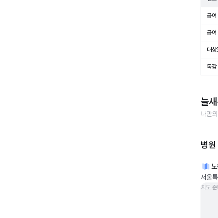
급여 
급여 
대상
독감
늘새
나만의
병원
노
서울특별
지도 준