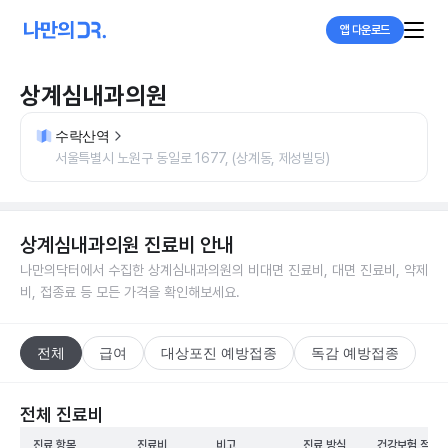
앱 다운로드
상계심내과의원
수락산역
서울특별시 노원구 동일로 1677, (상계동, 제성빌딩)
상계심내과의원
진료비 안내
나만의닥터에서 수집한
상계심내과의원
의 비대면 진료비, 대면 진료비, 약제
비, 접종료 등 모든 가격을 확인해보세요.
전체
급여
대상포진 예방접종
독감 예방접종
전체 진료비
진료 항목
진료비
비고
진료 방식
건강보험 적용