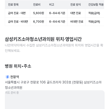
진료 항목
진료비
비고
진료 방식
건강보험 적용
급여 진료 · 대면
5,600원
6~64세 기준
대면 진료
적용(급여)
급여 진료 · 비대면
6,700원
6~64세 기준
비대면 진료
적용(급여)
삼성키즈소아청소년과의원
위치·영업시간
나만의닥터에서 수집한
삼성키즈소아청소년과의원
의 위치와 영업시간을 확
인해보세요.
병원 위치•주소
천왕역
서울특별시 구로구 천왕로 106 골드프라자 303호 (천왕동) 삼성키즈소아
청소년과의원
지도 준비 중