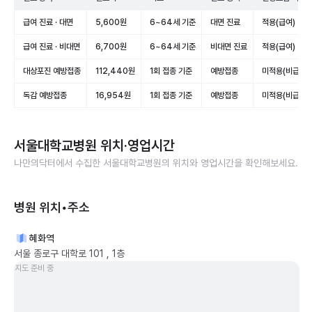
급여 진료 · 대면
5,600원
6~64세 기준
대면 진료
적용(급여)
급여 진료 · 비대면
6,700원
6~64세 기준
비대면 진료
적용(급여)
대상포진 예방접종
112,440원
1회 접종 기준
예방접종
미적용(비급여)
독감 예방접종
16,954원
1회 접종 기준
예방접종
미적용(비급여)
서울대학교병원
위치·영업시간
나만의닥터에서 수집한
서울대학교병원
의 위치와 영업시간을 확인해보세요.
병원 위치•주소
혜화역
서울 종로구 대학로 101 , 1층
지도 준비 중