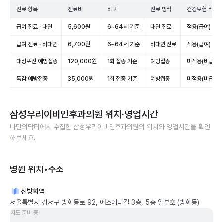
진료 항목
진료비
비고
진료 방식
건강보험 적용
급여 진료 · 대면
5,600원
6~64세 기준
대면 진료
적용(급여)
급여 진료 · 비대면
6,700원
6~64세 기준
비대면 진료
적용(급여)
대상포진 예방접종
120,000원
1회 접종 기준
예방접종
미적용(비급여)
독감 예방접종
35,000원
1회 접종 기준
예방접종
미적용(비급여)
삼성우리이비인후과의원
위치·영업시간
나만의닥터에서 수집한
삼성우리이비인후과의원
의 위치와 영업시간을 확인
해보세요.
병원 위치•주소
신방화역
서울특별시 강서구 방화동로 92, 에스메디컬 3층, 5층 일부호 (방화동)
지도 준비 중