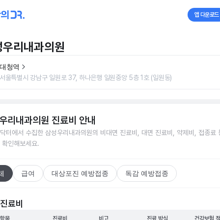
앱 다운로드
성우리내과의원
대청역
서울특별시 강남구 일원로 37, 하나은행 일원중앙 5층 1호 (일원동)
우리내과의원
진료비 안내
닥터에서 수집한
삼성우리내과의원
의 비대면 진료비, 대면 진료비, 약제비, 접종료 
 확인해보세요.
체
급여
대상포진 예방접종
독감 예방접종
 진료비
 항목
진료비
비고
진료 방식
건강보험 