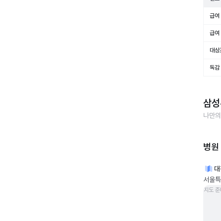
급여 
급여 
대상
독감
삼성
나만의
병원
대
서울특
지도 준