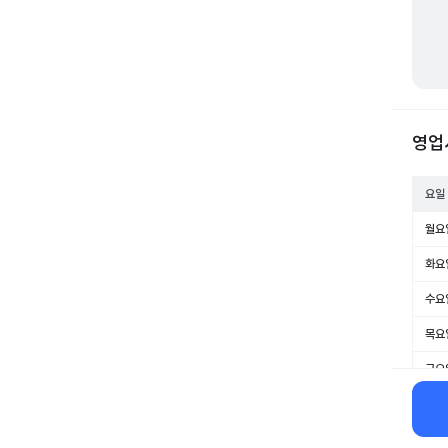
영업
요일
월요
화요
수요
목요
금요
토요
일요