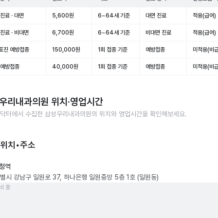
진료 · 대면
5,600원
6~64세 기준
대면 진료
적용(급여)
진료 · 비대면
6,700원
6~64세 기준
비대면 진료
적용(급여)
포진 예방접종
150,000원
1회 접종 기준
예방접종
미적용(비급
 예방접종
40,000원
1회 접종 기준
예방접종
미적용(비급
우리내과의원
위치·영업시간
닥터에서 수집한
삼성우리내과의원
의 위치와 영업시간을 확인해보세요.
 위치•주소
청역
별시 강남구 일원로 37, 하나은행 일원중앙 5층 1호 (일원동)
비 중