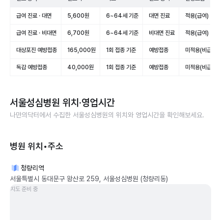
급여 진료 · 대면
5,600원
6~64세 기준
대면 진료
적용(급여)
급여 진료 · 비대면
6,700원
6~64세 기준
비대면 진료
적용(급여)
대상포진 예방접종
165,000원
1회 접종 기준
예방접종
미적용(비급여)
독감 예방접종
40,000원
1회 접종 기준
예방접종
미적용(비급여)
서울성심병원
위치·영업시간
나만의닥터에서 수집한
서울성심병원
의 위치와 영업시간을 확인해보세요.
병원 위치•주소
청량리역
서울특별시 동대문구 왕산로 259, 서울성심병원 (청량리동)
지도 준비 중