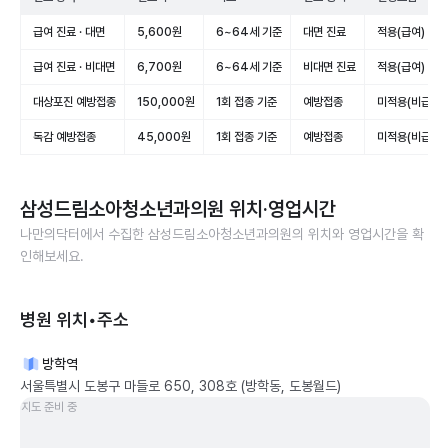
급여 진료 · 대면
5,600원
6~64세 기준
대면 진료
적용(급여)
급여 진료 · 비대면
6,700원
6~64세 기준
비대면 진료
적용(급여)
대상포진 예방접종
150,000원
1회 접종 기준
예방접종
미적용(비급여)
독감 예방접종
45,000원
1회 접종 기준
예방접종
미적용(비급여)
삼성드림소아청소년과의원
위치·영업시간
나만의닥터에서 수집한
삼성드림소아청소년과의원
의 위치와 영업시간을 확
인해보세요.
병원 위치•주소
방학역
서울특별시 도봉구 마들로 650, 308호 (방학동, 도봉월드)
지도 준비 중