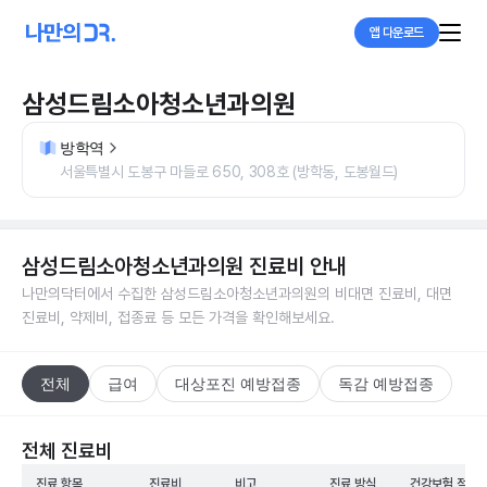
앱 다운로드
삼성드림소아청소년과의원
방학역
서울특별시 도봉구 마들로 650, 308호 (방학동, 도봉월드)
삼성드림소아청소년과의원
진료비 안내
나만의닥터에서 수집한
삼성드림소아청소년과의원
의 비대면 진료비, 대면
진료비, 약제비, 접종료 등 모든 가격을 확인해보세요.
전체
급여
대상포진 예방접종
독감 예방접종
전체 진료비
진료 항목
진료비
비고
진료 방식
건강보험 적용