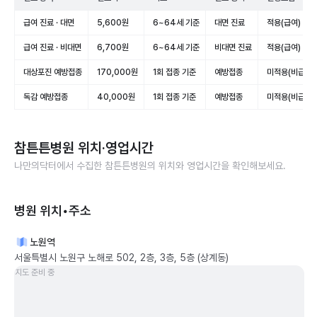
급여 진료 · 대면
5,600원
6~64세 기준
대면 진료
적용(급여)
급여 진료 · 비대면
6,700원
6~64세 기준
비대면 진료
적용(급여)
대상포진 예방접종
170,000원
1회 접종 기준
예방접종
미적용(비급여)
독감 예방접종
40,000원
1회 접종 기준
예방접종
미적용(비급여)
참튼튼병원
위치·영업시간
나만의닥터에서 수집한
참튼튼병원
의 위치와 영업시간을 확인해보세요.
병원 위치•주소
노원역
서울특별시 노원구 노해로 502, 2층, 3층, 5층 (상계동)
지도 준비 중