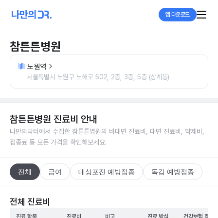
앱 다운로드
참튼튼병원
노원역
서울특별시 노원구 노해로 502, 2층, 3층, 5층 (상계동)
참튼튼병원
진료비 안내
나만의닥터에서 수집한
참튼튼병원
의 비대면 진료비, 대면 진료비, 약제비,
접종료 등 모든 가격을 확인해보세요.
전체
급여
대상포진 예방접종
독감 예방접종
전체 진료비
진료 항목
진료비
비고
진료 방식
건강보험 적용