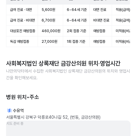
급여 진료 · 대면
5,600원
6~64세 기준
대면 진료
적용(급여)
급여 진료 · 비대면
6,700원
6~64세 기준
비대면 진료
적용(급여)
대상포진 예방접종
460,000원
2회 접종 기준
예방접종
미적용(비급여
독감 예방접종
27,000원
1회 접종 기준
예방접종
미적용(비급여
사회복지법인 상록재단 금강산의원
위치·영업시간
나만의닥터에서 수집한
사회복지법인 상록재단 금강산의원
의 위치와 영업시
간을 확인해보세요.
병원 위치•주소
수유역
서울특별시 강북구 덕릉로40나길 52, (번동, 금강산의원)
지도 준비 중