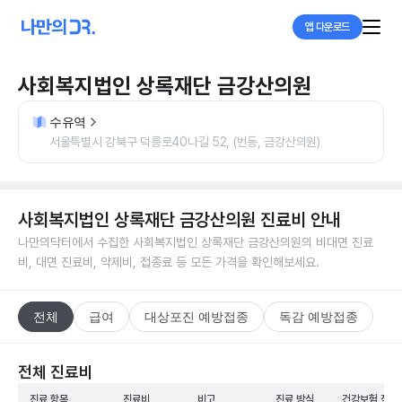
앱 다운로드
사회복지법인 상록재단 금강산의원
수유역
서울특별시 강북구 덕릉로40나길 52, (번동, 금강산의원)
사회복지법인 상록재단 금강산의원
진료비 안내
나만의닥터에서 수집한
사회복지법인 상록재단 금강산의원
의 비대면 진료
비, 대면 진료비, 약제비, 접종료 등 모든 가격을 확인해보세요.
전체
급여
대상포진 예방접종
독감 예방접종
전체 진료비
진료 항목
진료비
비고
진료 방식
건강보험 적용