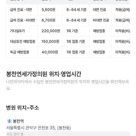
급여 진료 · 대면
5,600원
6~64세 기준
대면 진료
적용(급여)
급여 진료 · 비대면
6,700원
6~64세 기준
비대면 진료
적용(급여)
가다실9가
220,000원
1회 기준
예방접종
미적용(비급여)
대상포진 예방접종
150,000원
1회 접종 기준
예방접종
미적용(비급여)
독감 예방접종
40,000원
1회 접종 기준
예방접종
미적용(비급여)
봉천연세가정의원
위치·영업시간
나만의닥터에서 수집한
봉천연세가정의원
의 위치와 영업시간을 확인해보세
요.
병원 위치•주소
봉천역
서울특별시 관악구 은천로 35, (봉천동)
지도 준비 중