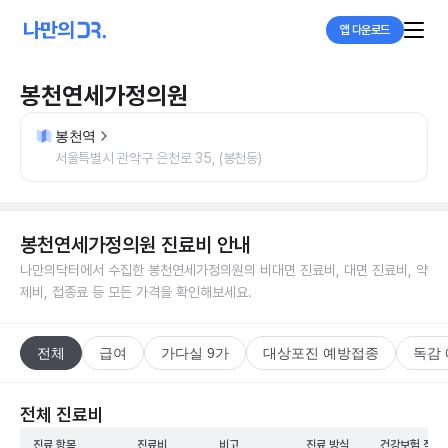
앱 다운로드
봉천연세가정의원
봉천역
서울특별시 관악구 은천로 35, (봉천동)
봉천연세가정의원
진료비 안내
나만의닥터에서 수집한
봉천연세가정의원
의 비대면 진료비, 대면 진료비, 약
제비, 접종료 등 모든 가격을 확인해보세요.
전체
급여
가다실 9가
대상포진 예방접종
독감
전체 진료비
진료 항목
진료비
비고
진료 방식
건강보험 적용