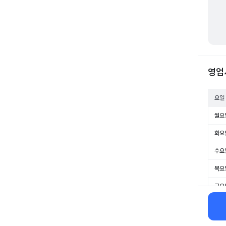
영업
요일
월요
화요
수요
목요
금요
토요
일요