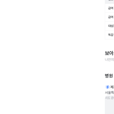
급여 
급여 
대상
독감
보아
나만의
병원
제
서울특
지도 준