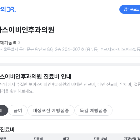
앱 다운로드
아스이비인후과의원
제기동역
서울특별시 동대문구 왕산로 86, 2층 204~207호 (용두동, 푸르지오시티오피스텔동
스이비인후과의원
진료비 안내
닥터에서 수집한
보아스이비인후과의원
의 비대면 진료비, 대면 진료비, 약제비, 접
가격을 확인해보세요.
체
급여
대상포진 예방접종
독감 예방접종
 진료비
 항목
진료비
비고
진료 방식
건강보험 