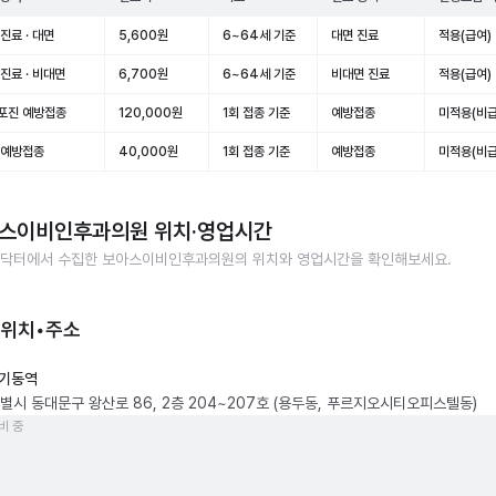
진료 · 대면
5,600원
6~64세 기준
대면 진료
적용(급여)
진료 · 비대면
6,700원
6~64세 기준
비대면 진료
적용(급여)
포진 예방접종
120,000원
1회 접종 기준
예방접종
미적용(비급
 예방접종
40,000원
1회 접종 기준
예방접종
미적용(비급
스이비인후과의원
위치·영업시간
닥터에서 수집한
보아스이비인후과의원
의 위치와 영업시간을 확인해보세요.
 위치•주소
기동역
별시 동대문구 왕산로 86, 2층 204~207호 (용두동, 푸르지오시티오피스텔동)
비 중