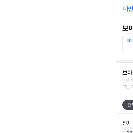
보
보아
나만의
모든 
전
전체
진료