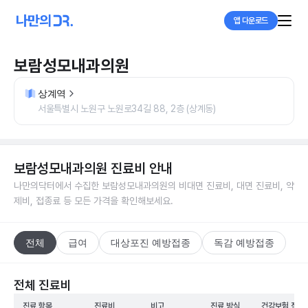
앱 다운로드
보람성모내과의원
상계역
서울특별시 노원구 노원로34길 88, 2층 (상계동)
보람성모내과의원
진료비 안내
나만의닥터에서 수집한
보람성모내과의원
의 비대면 진료비, 대면 진료비, 약
제비, 접종료 등 모든 가격을 확인해보세요.
전체
급여
대상포진 예방접종
독감 예방접종
전체 진료비
진료 항목
진료비
비고
진료 방식
건강보험 적용