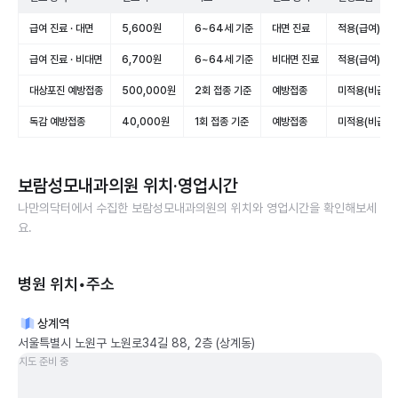
급여 진료 · 대면
5,600원
6~64세 기준
대면 진료
적용(급여)
급여 진료 · 비대면
6,700원
6~64세 기준
비대면 진료
적용(급여)
대상포진 예방접종
500,000원
2회 접종 기준
예방접종
미적용(비급여)
독감 예방접종
40,000원
1회 접종 기준
예방접종
미적용(비급여)
보람성모내과의원
위치·영업시간
나만의닥터에서 수집한
보람성모내과의원
의 위치와 영업시간을 확인해보세
요.
병원 위치•주소
상계역
서울특별시 노원구 노원로34길 88, 2층 (상계동)
지도 준비 중