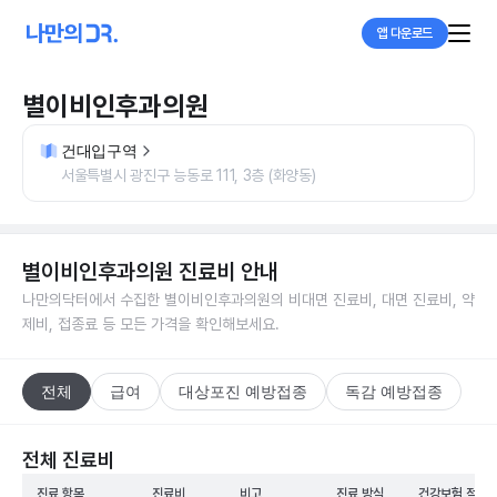
앱 다운로드
별이비인후과의원
건대입구역
서울특별시 광진구 능동로 111, 3층 (화양동)
별이비인후과의원
진료비 안내
나만의닥터에서 수집한
별이비인후과의원
의 비대면 진료비, 대면 진료비, 약
제비, 접종료 등 모든 가격을 확인해보세요.
전체
급여
대상포진 예방접종
독감 예방접종
전체 진료비
진료 항목
진료비
비고
진료 방식
건강보험 적용