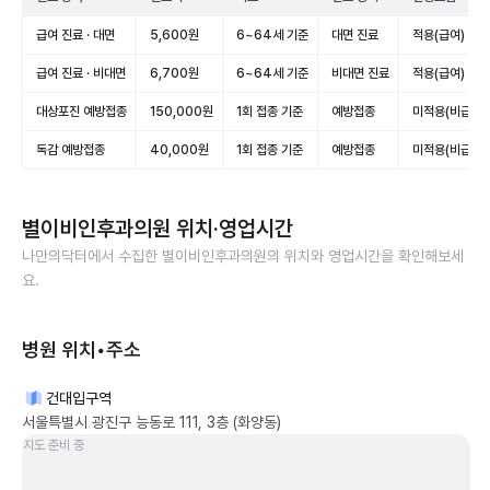
급여 진료 · 대면
5,600원
6~64세 기준
대면 진료
적용(급여)
급여 진료 · 비대면
6,700원
6~64세 기준
비대면 진료
적용(급여)
대상포진 예방접종
150,000원
1회 접종 기준
예방접종
미적용(비급여)
독감 예방접종
40,000원
1회 접종 기준
예방접종
미적용(비급여)
별이비인후과의원
위치·영업시간
나만의닥터에서 수집한
별이비인후과의원
의 위치와 영업시간을 확인해보세
요.
병원 위치•주소
건대입구역
서울특별시 광진구 능동로 111, 3층 (화양동)
지도 준비 중