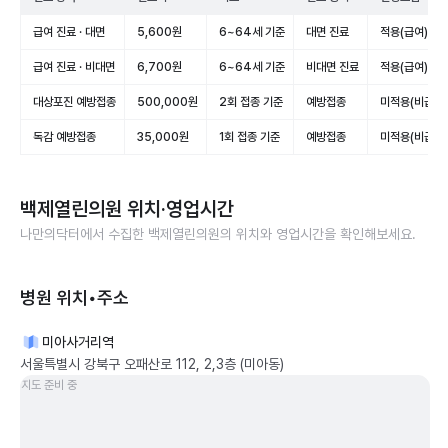
급여 진료 · 대면
5,600원
6~64세 기준
대면 진료
적용(급여)
급여 진료 · 비대면
6,700원
6~64세 기준
비대면 진료
적용(급여)
대상포진 예방접종
500,000원
2회 접종 기준
예방접종
미적용(비급여)
독감 예방접종
35,000원
1회 접종 기준
예방접종
미적용(비급여)
백제열린의원
위치·영업시간
나만의닥터에서 수집한
백제열린의원
의 위치와 영업시간을 확인해보세요.
병원 위치•주소
미아사거리역
서울특별시 강북구 오패산로 112, 2,3층 (미아동)
지도 준비 중