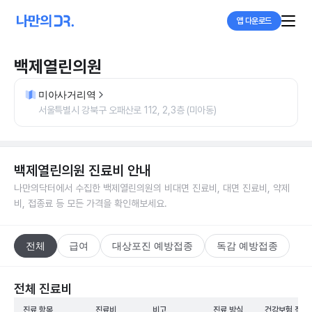
앱 다운로드
백제열린의원
미아사거리역
서울특별시 강북구 오패산로 112, 2,3층 (미아동)
백제열린의원
진료비 안내
나만의닥터에서 수집한
백제열린의원
의 비대면 진료비, 대면 진료비, 약제
비, 접종료 등 모든 가격을 확인해보세요.
전체
급여
대상포진 예방접종
독감 예방접종
전체 진료비
진료 항목
진료비
비고
진료 방식
건강보험 적용