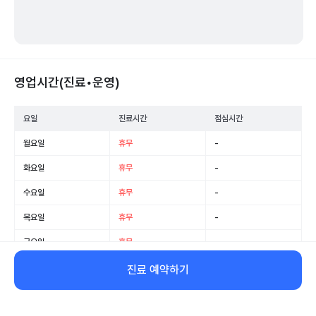
영업시간(진료•운영)
요일
진료시간
점심시간
월요일
휴무
-
화요일
휴무
-
수요일
휴무
-
목요일
휴무
-
금요일
휴무
-
토요일
휴무
-
진료 예약하기
일요일
휴무
-