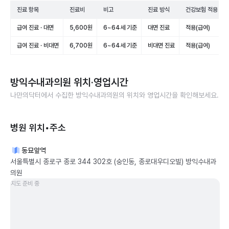
진료 항목
진료비
비고
진료 방식
건강보험 적용
급여 진료 · 대면
5,600원
6~64세 기준
대면 진료
적용(급여)
급여 진료 · 비대면
6,700원
6~64세 기준
비대면 진료
적용(급여)
방익수내과의원
위치·영업시간
나만의닥터에서 수집한
방익수내과의원
의 위치와 영업시간을 확인해보세요.
병원 위치•주소
동묘앞역
서울특별시 종로구 종로 344 302호 (숭인동, 종로대우디오빌) 방익수내과
의원
지도 준비 중