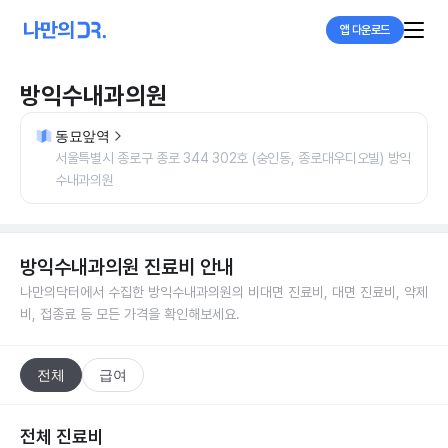
앱 다운로드
방익수내과의원
동묘앞역
서울특별시 종로구 종로 344 302호 (숭인동, 종로대우디오빌) 방익
수내과의원
방익수내과의원
진료비 안내
나만의닥터에서 수집한
방익수내과의원
의 비대면 진료비, 대면 진료비, 약제
비, 접종료 등 모든 가격을 확인해보세요.
전체
급여
전체 진료비