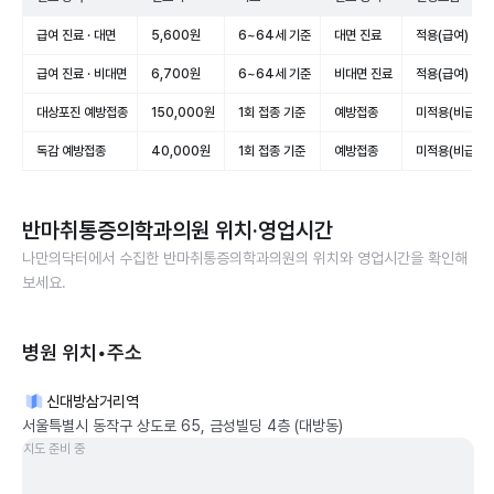
급여 진료 · 대면
5,600원
6~64세 기준
대면 진료
적용(급여)
급여 진료 · 비대면
6,700원
6~64세 기준
비대면 진료
적용(급여)
대상포진 예방접종
150,000원
1회 접종 기준
예방접종
미적용(비급여)
독감 예방접종
40,000원
1회 접종 기준
예방접종
미적용(비급여)
반마취통증의학과의원
위치·영업시간
나만의닥터에서 수집한
반마취통증의학과의원
의 위치와 영업시간을 확인해
보세요.
병원 위치•주소
신대방삼거리역
서울특별시 동작구 상도로 65, 금성빌딩 4층 (대방동)
지도 준비 중