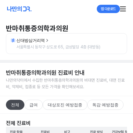
앱 다운로드
반마취통증의학과의원
신대방삼거리역
서울특별시 동작구 상도로 65, 금성빌딩 4층 (대방동)
반마취통증의학과의원
진료비 안내
나만의닥터에서 수집한
반마취통증의학과의원
의 비대면 진료비, 대면 진료
비, 약제비, 접종료 등 모든 가격을 확인해보세요.
전체
급여
대상포진 예방접종
독감 예방접종
전체 진료비
진료 항목
진료비
비고
진료 방식
건강보험 적용