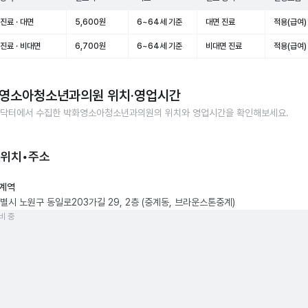
진료 · 대면
5,600원
6~64세 기준
대면 진료
적용(급여)
진료 · 비대면
6,700원
6~64세 기준
비대면 진료
적용(급여)
영소아청소년과의원
위치·영업시간
닥터에서 수집한
박화영소아청소년과의원
의 위치와 영업시간을 확인해보세요.
 위치•주소
계역
별시 노원구 동일로203가길 29, 2층 (중계동, 브라운스톤중계)
비 중