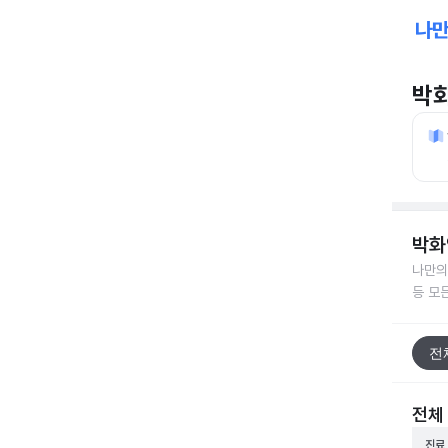
박
박화
나만의
등 모
전
전체
진료