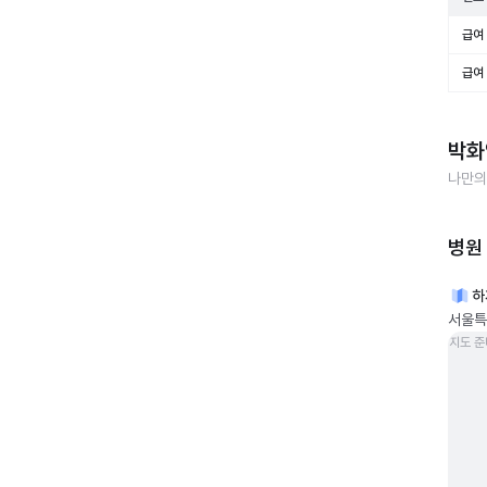
급여 
급여 
박화
나만의
병원
하
서울특
지도 준