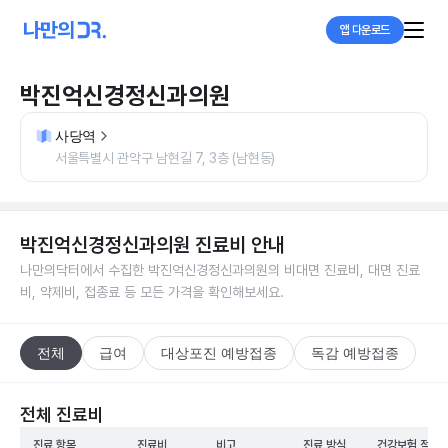
앱 다운로드
박진억신경정신과의원
사당역
서울특별시 관악구 남현길 7, 3층 (남현동)
박진억신경정신과의원
진료비 안내
나만의닥터에서 수집한
박진억신경정신과의원
의 비대면 진료비, 대면 진료
비, 약제비, 접종료 등 모든 가격을 확인해보세요.
전체
급여
대상포진 예방접종
독감 예방접종
전체 진료비
진료 항목
진료비
비고
진료 방식
건강보험 적용