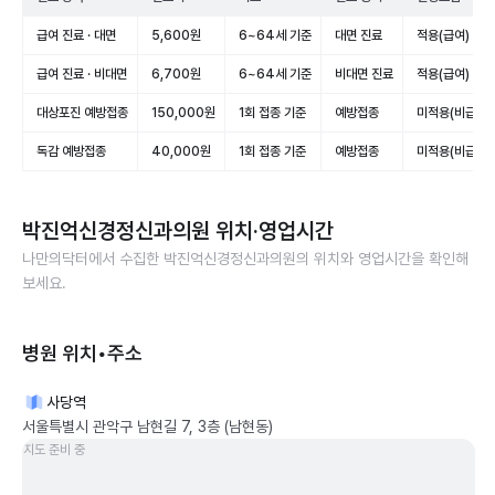
급여 진료 · 대면
5,600원
6~64세 기준
대면 진료
적용(급여)
급여 진료 · 비대면
6,700원
6~64세 기준
비대면 진료
적용(급여)
대상포진 예방접종
150,000원
1회 접종 기준
예방접종
미적용(비급여)
독감 예방접종
40,000원
1회 접종 기준
예방접종
미적용(비급여)
박진억신경정신과의원
위치·영업시간
나만의닥터에서 수집한
박진억신경정신과의원
의 위치와 영업시간을 확인해
보세요.
병원 위치•주소
사당역
서울특별시 관악구 남현길 7, 3층 (남현동)
지도 준비 중